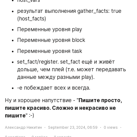
host_vars
результат выполнения gather_facts: true 
(host_facts)
Переменные уровня play
Переменные уровня block
Переменные уровня task
set_fact/register. set_fact ещё и живёт 
дольше, чем плей (т.е. может передавать 
данные между разными play).
-e побеждает всех и всегда.
Ну и хорошее напутствие - "
Пишите просто, 
пишите красиво. Сложно и некрасиво не 
пишите
" :-)
Александр Никитин
September 23, 2024, 06:59
0
views