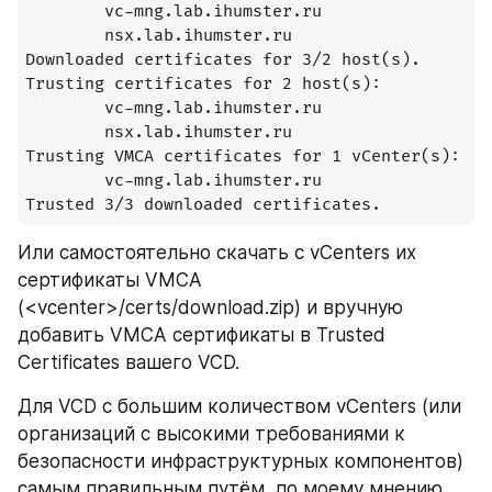
        vc-mng.lab.ihumster.ru                 
        nsx.lab.ihumster.ru                    
Downloaded certificates for 3/2 host(s).

Trusting certificates for 2 host(s):

        vc-mng.lab.ihumster.ru                 
        nsx.lab.ihumster.ru                    
Trusting VMCA certificates for 1 vCenter(s):

        vc-mng.lab.ihumster.ru                 
Trusted 3/3 downloaded certificates.
Или самостоятельно скачать с vCenters их 
сертификаты VMCA 
(<vcenter>/certs/download.zip) и вручную 
добавить VMCA сертификаты в Trusted 
Certificates вашего VCD.
Для VCD с большим количеством vCenters (или 
организаций с высокими требованиями к 
безопасности инфраструктурных компонентов) 
самым правильным путём, по моему мнению, 