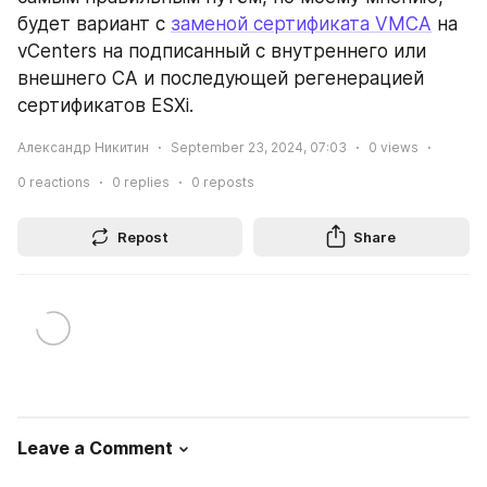
будет вариант с 
заменой сертификата VMCA
 на 
vCenters на подписанный с внутреннего или 
внешнего CA и последующей регенерацией 
сертификатов ESXi.
Александр Никитин
September 23, 2024, 07:03
0
views
0
reactions
0
replies
0
reposts
Repost
Share
Leave a Comment