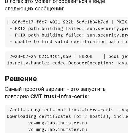
В логах это может отобразиться в виде 
следующих сообщений:
[ 88fc5c17-f0c7-4021-922b-5dfe1b84b7cd ] PKIX p
 - PKIX path building failed: sun.security.prov
 - PKIX path building failed: sun.security.prov
 - unable to find valid certification path to r
 2023-02-24 02:59:01,050 | ERROR    | pool-jett
Решение
Самый простой вариант - это запустить 
повторно 
CMT trust-infra-certs
:
./cell-management-tool trust-infra-certs --vsph
Downloading certificates for 2 host(s), includi
        vc-mng.lab.ihumster.ru                 
        vc-mng.lab.ihumster.ru                 