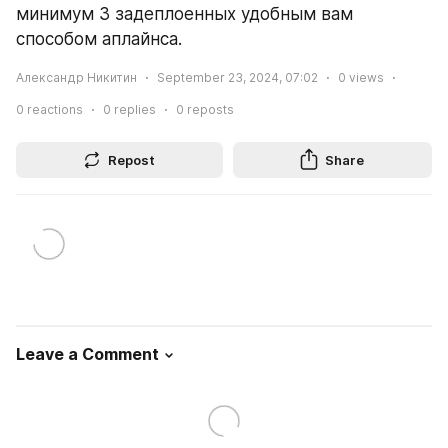
минимум 3 задеплоенных удобным вам 
способом аплайнса.
Александр Никитин
September 23, 2024, 07:02
0
views
0
reactions
0
replies
0
reposts
Repost
Share
Leave a Comment